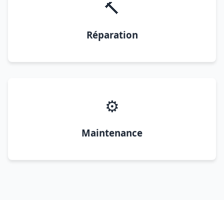
🔨
Réparation
⚙️
Maintenance