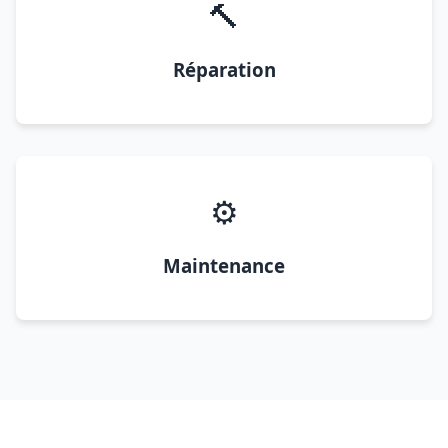
🔨
Réparation
⚙️
Maintenance