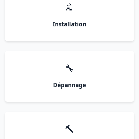
🚿
Installation
🔧
Dépannage
🔨