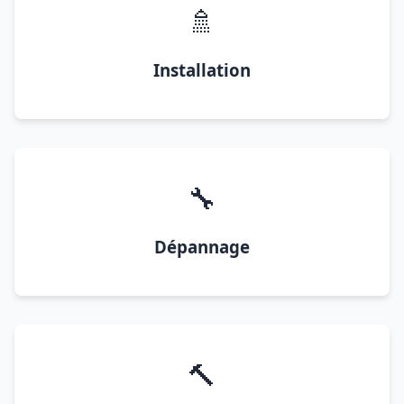
🚿
Installation
🔧
Dépannage
🔨