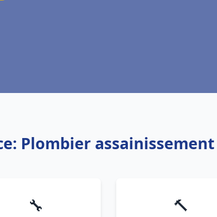
ce: Plombier assainissement
🔧
🔨