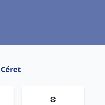
 Céret
⚙️