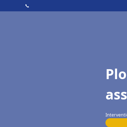
📞
Pl
as
Interventi