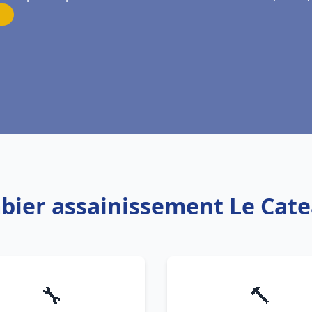
mbier assainissement Le Cat
🔧
🔨