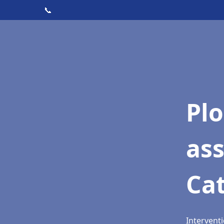
📞
Pl
as
Ca
Intervent