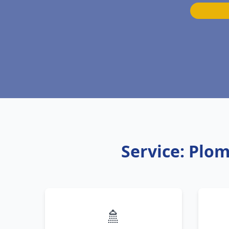
Service: Plo
🚿