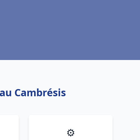
eau Cambrésis
⚙️