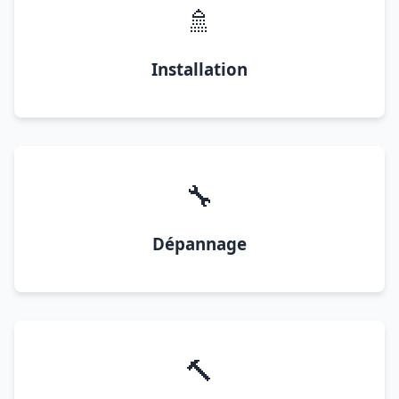
🚿
Installation
🔧
Dépannage
🔨