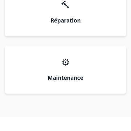
🔨
Réparation
⚙️
Maintenance