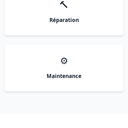
🔨
Réparation
⚙️
Maintenance