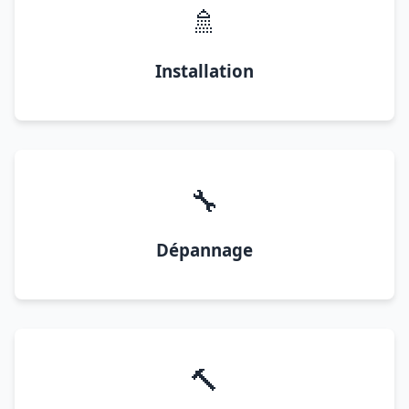
🚿
Installation
🔧
Dépannage
🔨