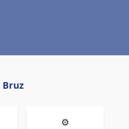
t Bruz
⚙️