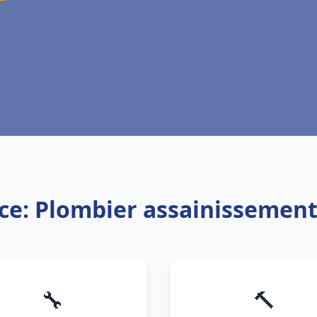
ce: Plombier assainissemen
🔧
🔨