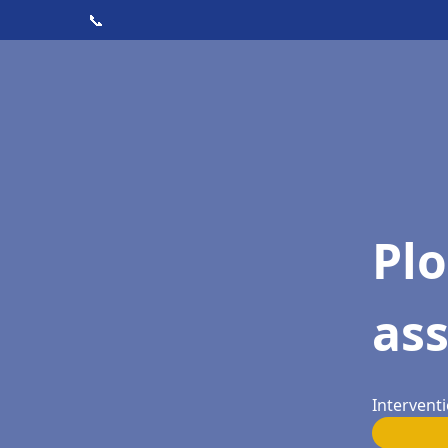
📞
Pl
as
Interventi