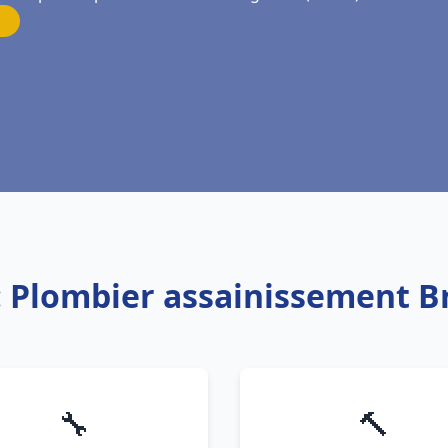
: Plombier assainissement B
🔧
🔨