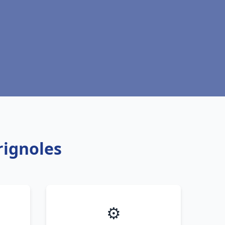
rignoles
⚙️