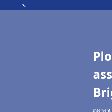
📞
Pl
as
Bri
Interventi