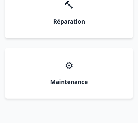
🔨
Réparation
⚙️
Maintenance