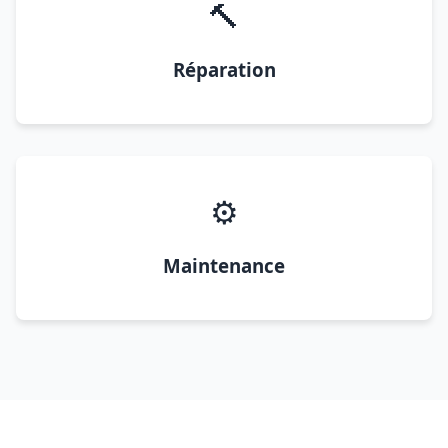
🔨
Réparation
⚙️
Maintenance