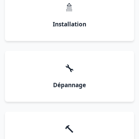
🚿
Installation
🔧
Dépannage
🔨