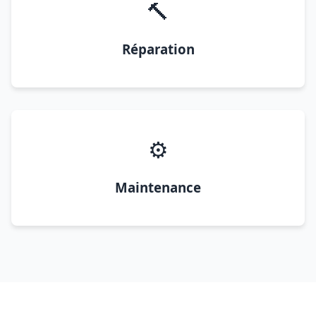
🔨
Réparation
⚙️
Maintenance