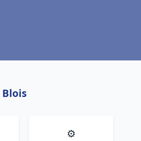
 Blois
⚙️