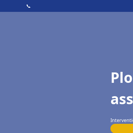
📞
Pl
as
Interventi