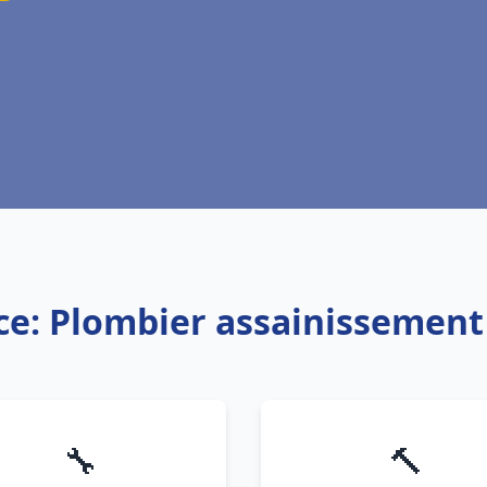
ce: Plombier assainissement
🔧
🔨