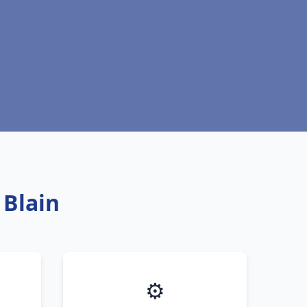
 Blain
⚙️