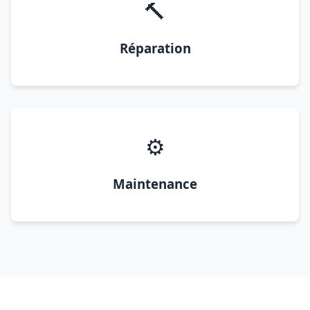
🔨
Réparation
⚙️
Maintenance