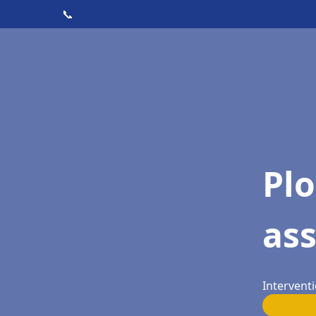
📞
Pl
as
Interventi