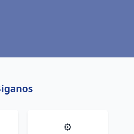
Biganos
⚙️