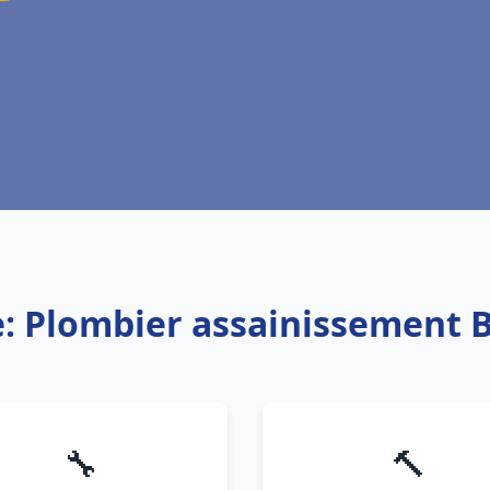
e: Plombier assainissement 
🔧
🔨