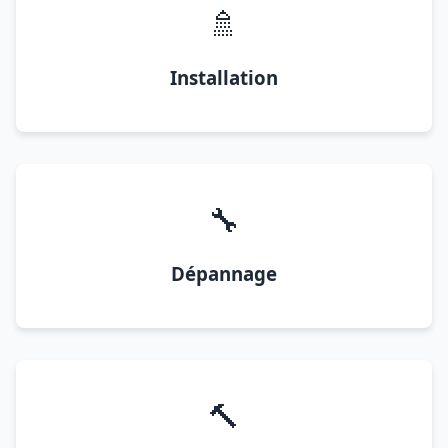
🚿
Installation
🔧
Dépannage
🔨