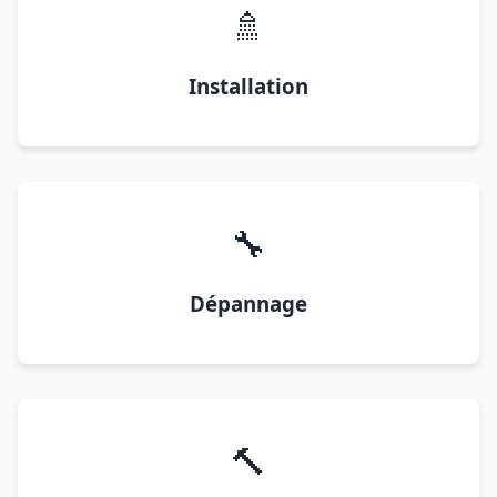
🚿
Installation
🔧
Dépannage
🔨