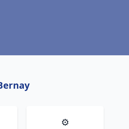
 Bernay
⚙️