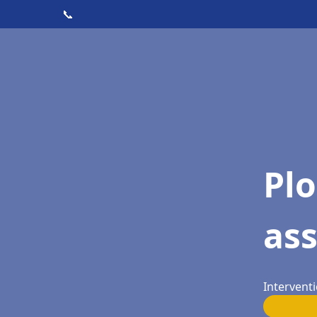
📞
Pl
as
Interventi