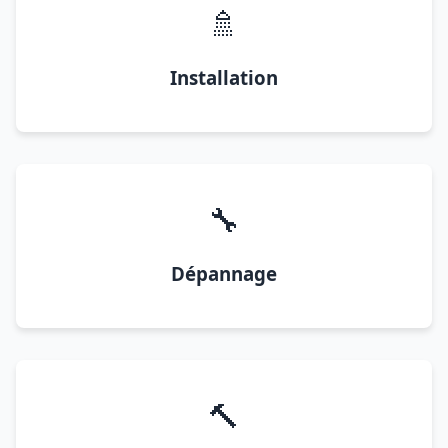
🚿
Installation
🔧
Dépannage
🔨