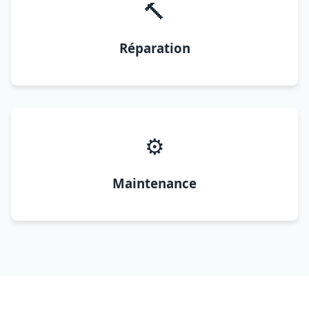
🔨
Réparation
⚙️
Maintenance