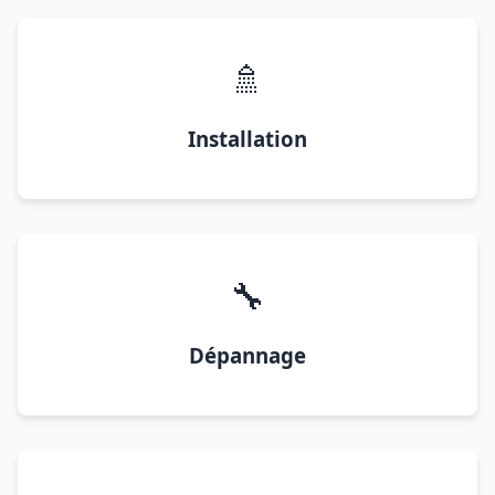
🚿
Installation
🔧
Dépannage