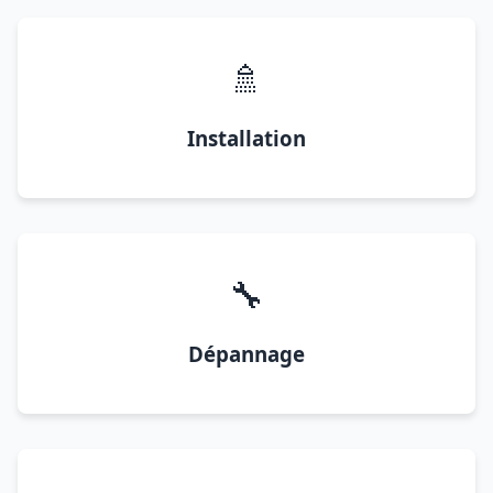
🚿
Installation
🔧
Dépannage