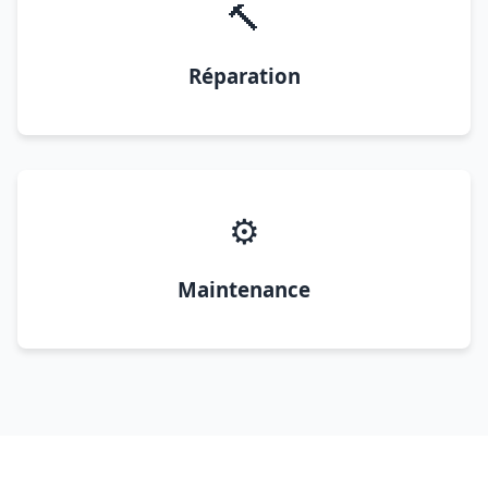
🔨
Réparation
⚙️
Maintenance