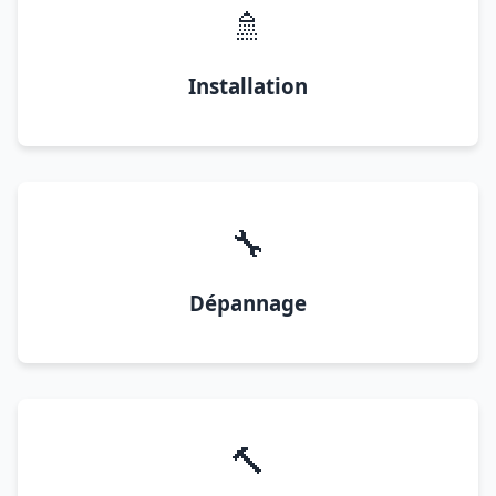
🚿
Installation
🔧
Dépannage
🔨