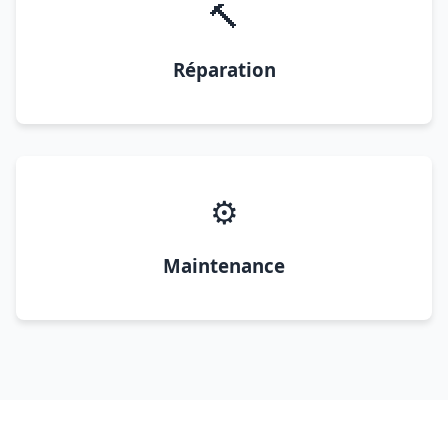
🔨
Réparation
⚙️
Maintenance