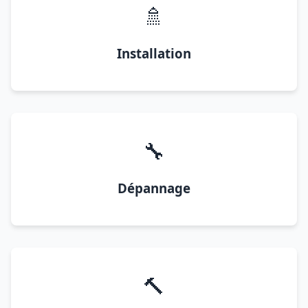
🚿
Installation
🔧
Dépannage
🔨