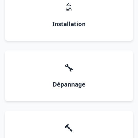
🚿
Installation
🔧
Dépannage
🔨