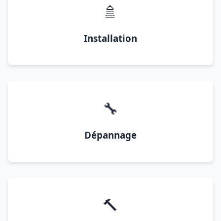
🚿
Installation
🔧
Dépannage
🔨