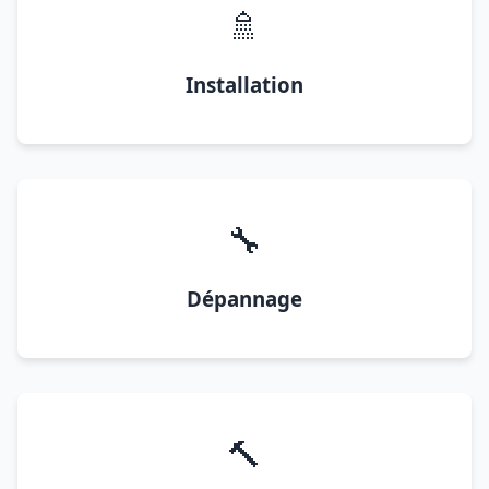
🚿
Installation
🔧
Dépannage
🔨