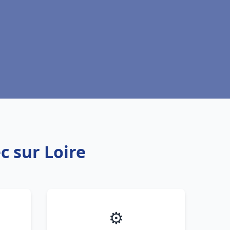
c sur Loire
⚙️