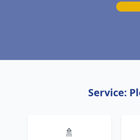
Service: P
🚿