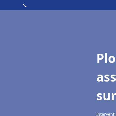
📞
Pl
as
sur
Interventi