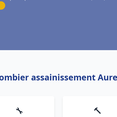
lombier assainissement Aure
🔧
🔨