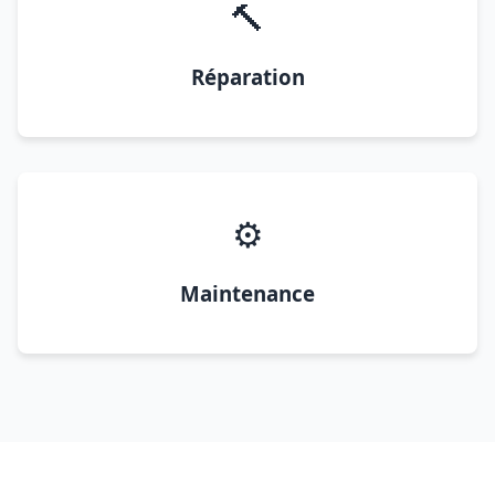
🔨
Réparation
⚙️
Maintenance