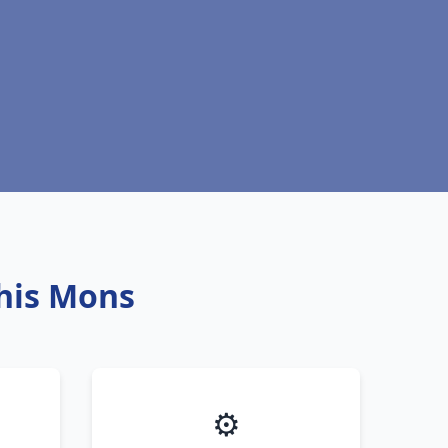
this Mons
⚙️