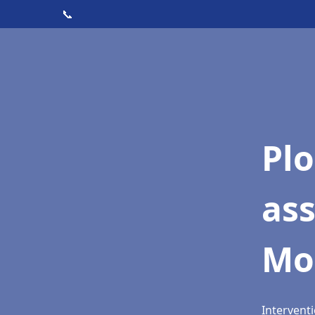
📞
Pl
as
Mo
Intervent