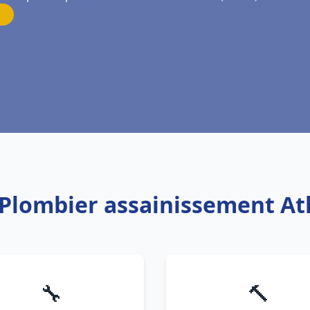
 Plombier assainissement A
🔧
🔨