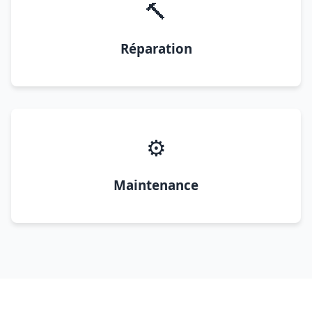
🔨
Réparation
⚙️
Maintenance