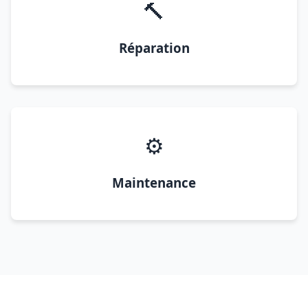
🔨
Réparation
⚙️
Maintenance