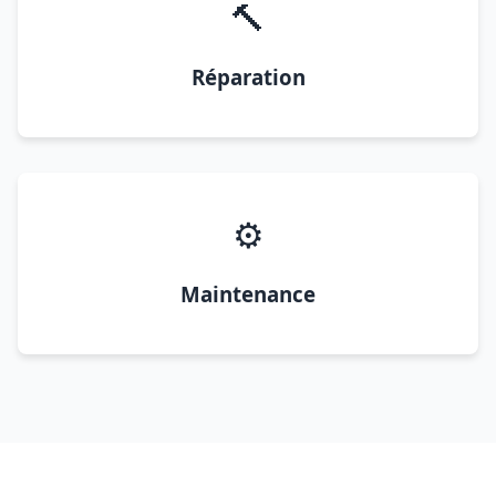
🔨
Réparation
⚙️
Maintenance