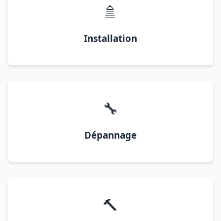
🚿
Installation
🔧
Dépannage
🔨