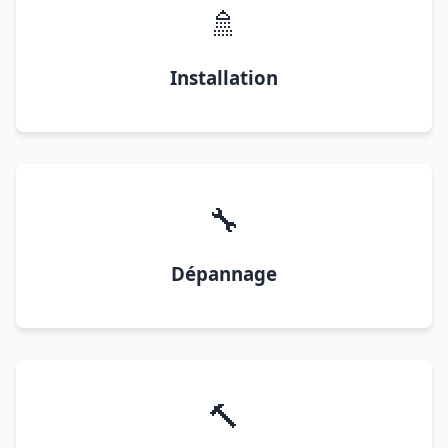
🚿
Installation
🔧
Dépannage
🔨