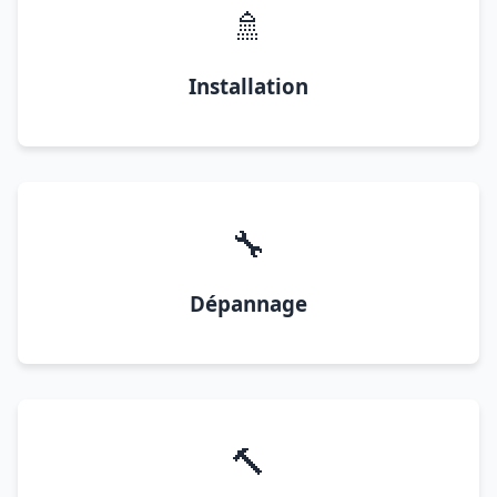
🚿
Installation
🔧
Dépannage
🔨