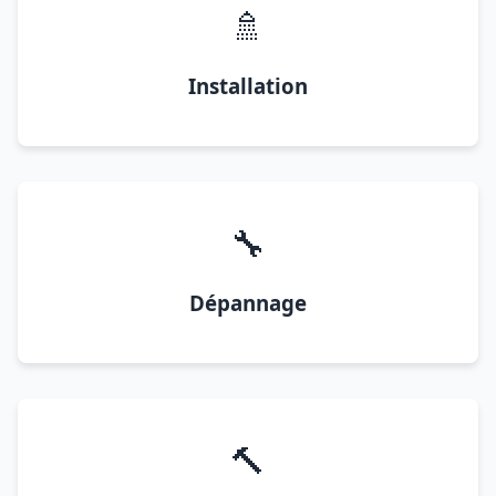
🚿
Installation
🔧
Dépannage
🔨