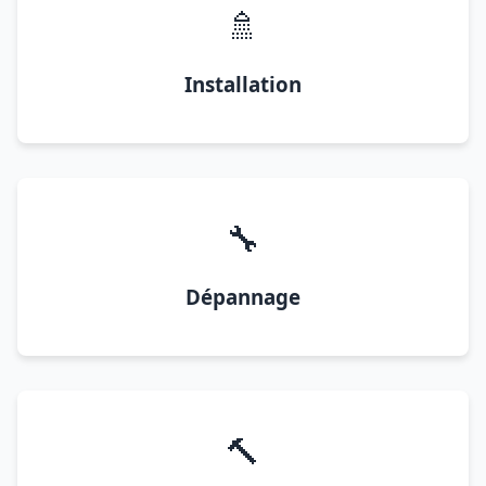
🚿
Installation
🔧
Dépannage
🔨