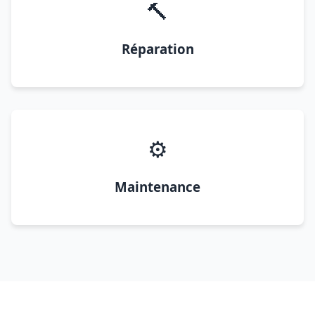
🔨
Réparation
⚙️
Maintenance