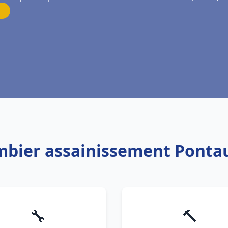
ombier assainissement Ponta
🔧
🔨