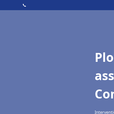
📞
Pl
as
Co
Intervent