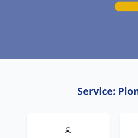
Service: Pl
🚿