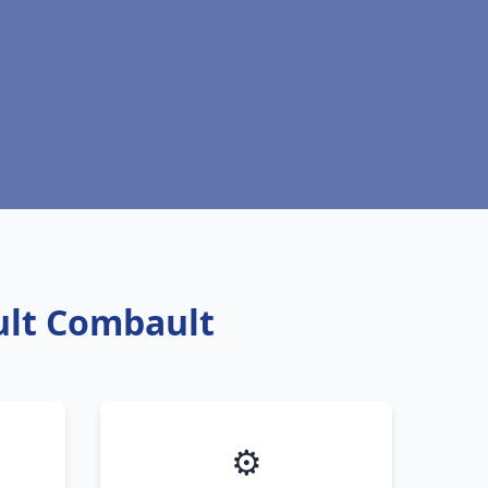
ult Combault
⚙️