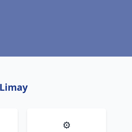
 Limay
⚙️