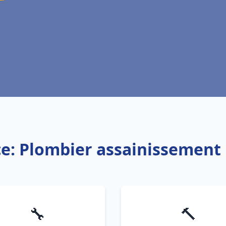
ce: Plombier assainissement
🔧
🔨