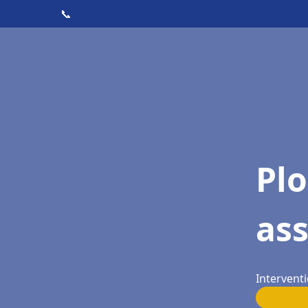
📞
Pl
as
Interventi