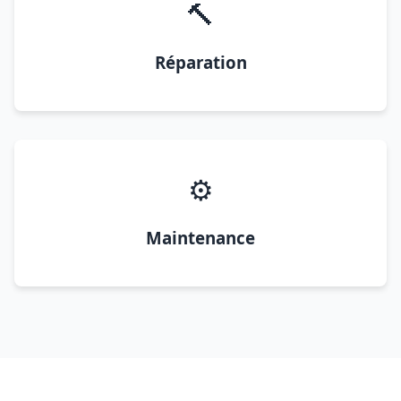
🔨
Réparation
⚙️
Maintenance