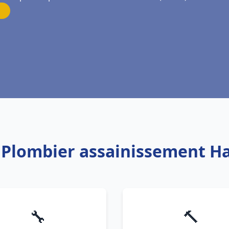
 Plombier assainissement Ha
🔧
🔨