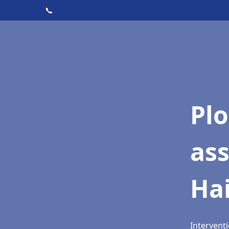
📞
Pl
as
Hai
Interventi