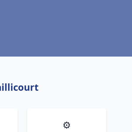
illicourt
⚙️