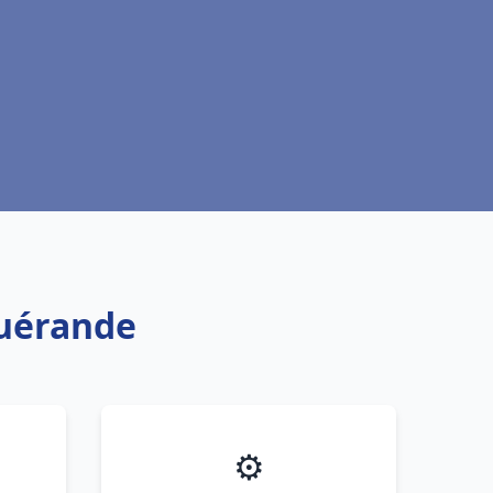
Guérande
⚙️