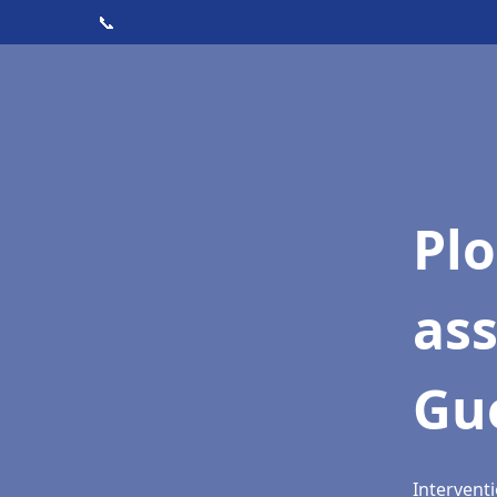
📞
Pl
as
Gu
Intervent