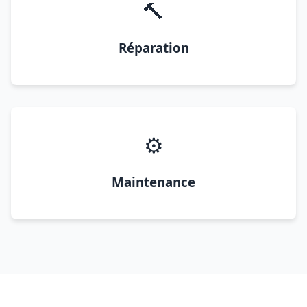
🔨
Réparation
⚙️
Maintenance